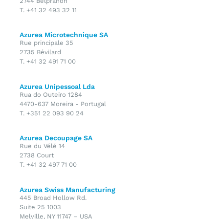
2744 Belprahon
T. +41 32 493 32 11
Azurea Microtechnique SA
Rue principale 35
2735 Bévilard
T. +41 32 491 71 00
Azurea Unipessoal Lda
Rua do Outeiro 1284
4470-637 Moreira - Portugal
T. +351 22 093 90 24
Azurea Decoupage SA
Rue du Vélé 14
2738 Court
T. +41 32 497 71 00
Azurea Swiss Manufacturing
445 Broad Hollow Rd.
Suite 25 1003
Melville, NY 11747 – USA