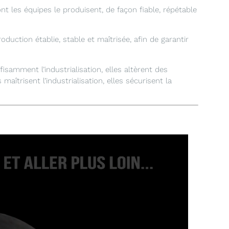
t les équipes le produisent, de façon fiable, répétable
uction établie, stable et maîtrisée, afin de garantir
samment l’industrialisation, elles altèrent des
 maîtrisent l’industrialisation, elles sécurisent la