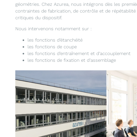
géométries. Chez Azurea, nous intégrons dès les premiè
contraintes de fabrication, de contrôle et de répétabilité
critiques du dispositif.
Nous intervenons notamment sur :
les fonctions d’étanchéité
les fonctions de coupe
les fonctions d’entraînement et d’accouplement
les fonctions de fixation et d’assemblage