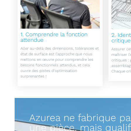
1. Comprendre la fonction
2. Ident
attendue
critiqu
Aller au-delà des dimensions, tolérances et
Assurer ce
état de surface est l’approche que nous
maîtriser 
mettons en œuvre pour comprendre les
critiques :
besoins fonctionnels attendus, et cela
assemblage
ouvre des pistes d’optimisation
Chaque crit
surprenantes !
Azurea ne fabrique p
une pièce, mais qualif