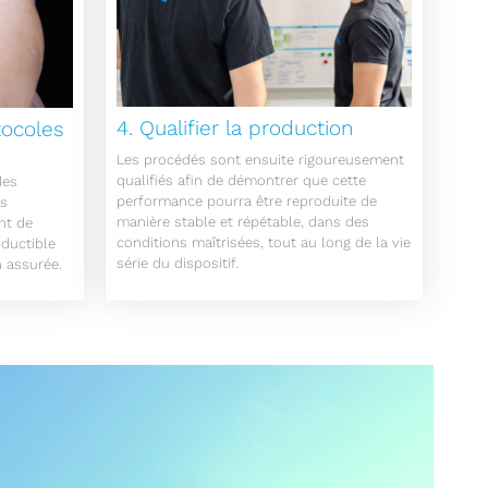
4. Qualifier la production
tocoles
Les procédés sont ensuite rigoureusement
qualifiés afin de démontrer que cette
des
performance pourra être reproduite de
is
manière stable et répétable, dans des
nt de
conditions maîtrisées, tout au long de la vie
oductible
série du dispositif.
n assurée.