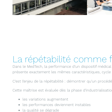
La répétabilité comme 
Dans le MedTech, la performance d’un dispositif médica
présente exactement les mêmes caractéristiques, cycle 
C’est l’enjeu de la répétabilité : démontrer qu’un procé
Cette maîtrise est évaluée dès la phase d’industrialisation
les variations augmentent
les performances deviennent instables
la qualité se dégrade