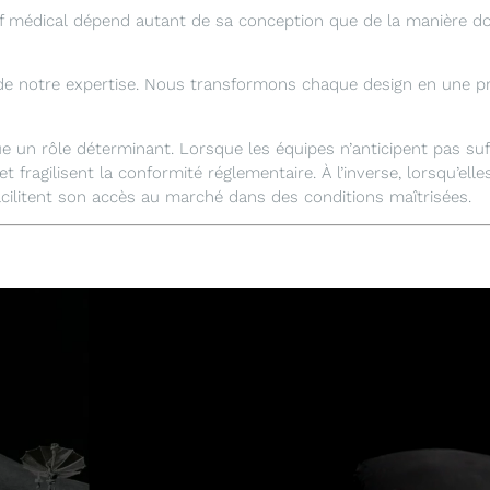
if médical dépend autant de sa conception que de la manière don
de notre expertise. Nous transformons chaque design en une prod
un rôle déterminant. Lorsque les équipes n’anticipent pas suffi
t fragilisent la conformité réglementaire. À l’inverse, lorsqu’elles
acilitent son accès au marché dans des conditions maîtrisées.