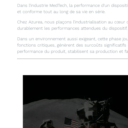
Dans l’industrie MedTech, la performance d’un disposit
et conforme tout au long de sa vie en série.
Chez Azurea, nous plaçons l’industrialisation au cœur 
durablement les performances attendues du dispositif.
Dans un environnement aussi exigeant, cette phase joue 
fonctions critiques, génèrent des surcoûts significatifs e
performance du produit, stabilisent sa production et f