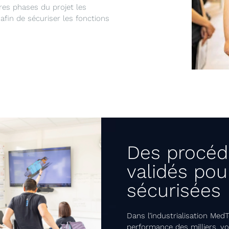
res phases du projet les
 afin de sécuriser les fonctions
Des procédé
validés pou
sécurisées
Dans l’industrialisation Med
performance des milliers, voi