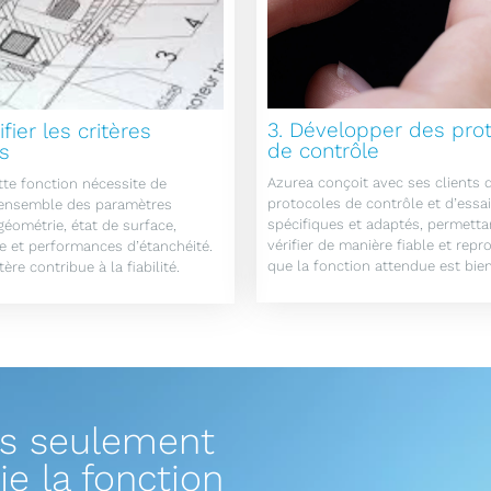
3. Développer des pro
ifier les critères
de contrôle
es
Azurea conçoit avec ses clients 
tte fonction nécessite de
protocoles de contrôle et d’essa
l’ensemble des paramètres
spécifiques et adaptés, permetta
 géométrie, état de surface,
vérifier de manière fiable et repr
 et performances d’étanchéité.
que la fonction attendue est bie
ère contribue à la fiabilité.
as seulement
ie la fonction