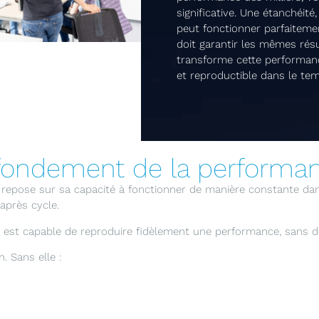
significative. Une étanchéit
peut fonctionner parfaiteme
doit garantir les mêmes résul
transforme cette performance
et reproductible dans le te
fondement de la performanc
l repose sur sa capacité à fonctionner de manière constante d
après cycle.
dé est capable de reproduire fidèlement une performance, sans dé
. Sans elle :