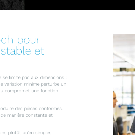
ech pour
stable et
e se limite pas aux dimensions :
ne variation minime perturbe un
 ou compromet une fonction
roduire des pièces conformes.
 de manière constante et
ons plutôt qu’en simples