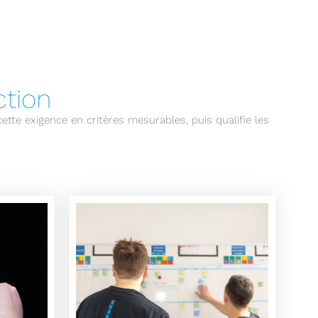
ction
ette exigence en critères mesurables, puis qualifie les