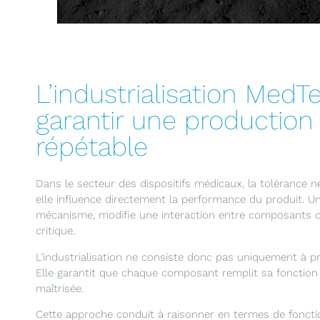
L’industrialisation MedT
garantir une production 
répétable
Dans le secteur des dispositifs médicaux, la tolérance n
elle influence directement la performance du produit. U
mécanisme, modifie une interaction entre composants
critique.
L’industrialisation ne consiste donc pas uniquement à p
Elle garantit que chaque composant remplit sa fonction
maîtrisée.
Cette approche conduit à raisonner en termes de foncti