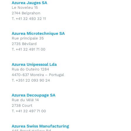
Azurea Jauges SA
Le Noveleu 15
2744 Belprahon
T. +41 32 493 32 11
Azurea Microtechnique SA
Rue principale 35
2735 Bévilard
T. +41 32 491 71 00
Azurea Unipessoal Lda
Rua do Outeiro 1284
4470-637 Moreira – Portugal
T. +351 22 093 90 24
Azurea Decoupage SA
Rue du Vélé 14
2738 Court
T. +41 32 497 71 00
Azurea Swiss Manufacturing
445 Broad Hollow Rd.